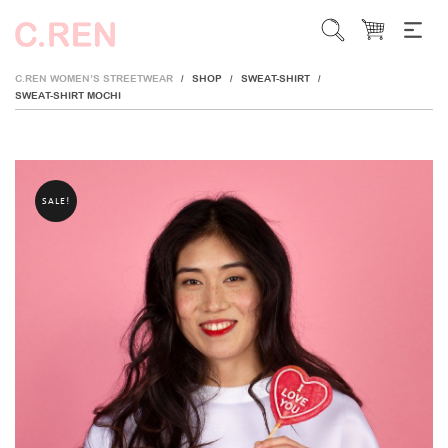
C.REN WOMEN’S STREETWEAR
SHOP
SWEAT-SHIRT
/
/
/
SWEAT-SHIRT MOCHI
SALE!