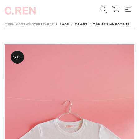
C.REN WOMEN’S STREETWEAR
SHOP
T-SHIRT
T-SHIRT PINK BOOBIES
/
/
/
SALE!